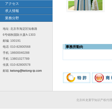
アクセス
求人情報
業務分野
地址
:
北京市海淀区知春路
6
号锦秋国际大厦
A-1303
邮编
: 100191
事務所動向
电话
: 010-82800568
手机
: 18600040288
手机
: 13801027789
传真
: 010-82800578
邮箱
:
kelong@kelong-ip.com
北京科龙寰宇知识产权代理