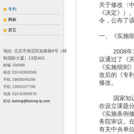
关于修改〈
专利
《决定》）
商标
令，公布了
其它
一、《实施
2008
年
地址: 北京市海淀区知春路6号（锦
秋国际大厦）13层A01
议通过了《
邮编
: 100088
《实施细则
电话
: 010-82800568
改后的《专
手机
: 18600040288
修改。
手机
: 13801027789
传真
: 010-82800578
国家知
邮箱
:
kelong@kelong-ip.com
在设立课题
《实施条例
务院审议。
有关中央单