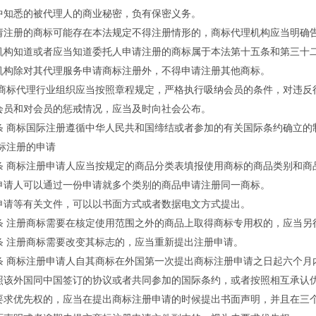
中知悉的被代理人的商业秘密，负有保密义务。
册的商标可能存在本法规定不得注册情形的，商标代理机构应当明确
知道或者应当知道委托人申请注册的商标属于本法第十五条和第三十二
除对其代理服务申请商标注册外，不得申请注册其他商标。
标代理行业组织应当按照章程规定，严格执行吸纳会员的条件，对违反
会员和对会员的惩戒情况，应当及时向社会公布。
商标国际注册遵循中华人民共和国缔结或者参加的有关国际条约确立的
标注册的申请
商标注册申请人应当按规定的商品分类表填报使用商标的商品类别和商
人可以通过一份申请就多个类别的商品申请注册同一商标。
等有关文件，可以以书面方式或者数据电文方式提出。
注册商标需要在核定使用范围之外的商品上取得商标专用权的，应当另
注册商标需要改变其标志的，应当重新提出注册申请。
商标注册申请人自其商标在外国第一次提出商标注册申请之日起六个月
照该外国同中国签订的协议或者共同参加的国际条约，或者按照相互承认
优先权的，应当在提出商标注册申请的时候提出书面声明，并且在三个