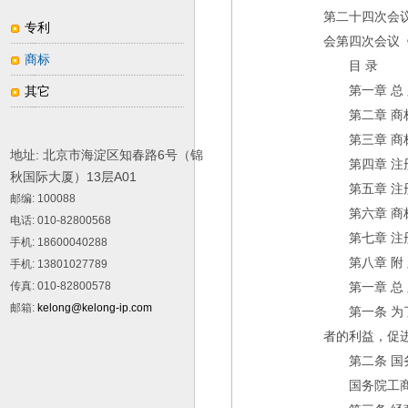
第二十四次会议
专利
会第四次会议
商标
目 录
其它
第一章 总 
第二章 商
第三章 商标
地址: 北京市海淀区知春路6号（锦
第四章 注册
秋国际大厦）13层A01
第五章 注册
邮编
: 100088
第六章 商
电话
: 010-82800568
第七章 注册
手机
: 18600040288
第八章 附 
手机
: 13801027789
传真
: 010-82800578
第一章 总 
邮箱
:
kelong@kelong-ip.com
第一条 为了
者的利益，促
第二条 国务
国务院工商行