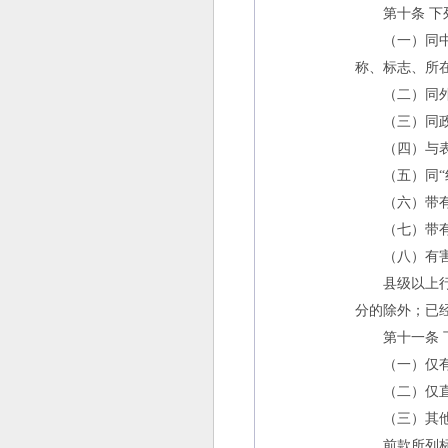
第十条 下列
（一）同中华
称、标志、所
（二）同外国
（三）同政府
（四）与表明
（五）同“红
（六）带有
（七）带有欺
（八）有害于
县级以上行政
分的除外；已
第十一条 下
（一）仅有本
（二）仅直接
（三）其他
前款所列标志