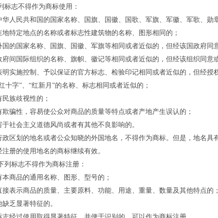
标志不得作为商标使用：
人民共和国的国家名称、国旗、国徽、国歌、军旗、军徽、军歌、勋章
在地特定地点的名称或者标志性建筑物的名称、图形相同的；
的国家名称、国旗、国徽、军旗等相同或者近似的，但经该国政府同
间国际组织的名称、旗帜、徽记等相同或者近似的，但经该组织同意或
实施控制、予以保证的官方标志、检验印记相同或者近似的，但经授
十字”、“红新月”的名称、标志相同或者近似的；
民族歧视性的；
骗性，容易使公众对商品的质量等特点或者产地产生误认的；
社会主义道德风尚或者有其他不良影响的。
区划的地名或者公众知晓的外国地名，不得作为商标。但是，地名具有
经注册的使用地名的商标继续有效。
列标志不得作为商标注册：
商品的通用名称、图形、型号的；
表示商品的质量、主要原料、功能、用途、重量、数量及其他特点的
缺乏显著特征的。
经过使用取得显著特征，并便于识别的，可以作为商标注册。