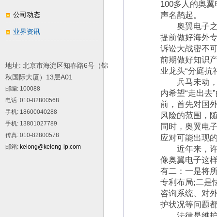
100多人的奥
公司动态
声名鹊起。
奥翼电子之所
业界资讯
提前做好海外
诉讼大战密不
前期做好知识产
地址: 北京市海淀区知春路6号（锦
业龙头“分庭抗
秋国际大厦）13层A01
兵马未动，粮
邮编
: 100088
内希望“走出去
电话
: 010-82800568
前，首先对国
手机
: 18600040288
风险的范围，
手机
: 13801027789
同时，奥翼电
传真
: 010-82800578
应对可能出现
邮箱
:
kelong@kelong-ip.com
近年来，许多
像奥翼电子这样
有二：一是将
专利布局;二是
咨询系统、对
护状况等问题
法律是维护自