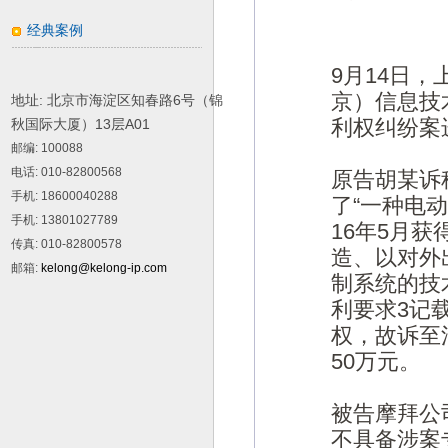
经典案例
9月14日
京）信息技
地址: 北京市海淀区知春路6号（锦
利权纠纷案
秋国际大厦）13层A01
邮编
: 100088
电话
: 010-82800568
原告胡某诉
手机
: 18600040288
了“一种电
手机
: 13801027789
16年5月
传真
: 010-82800578
造、以对外
邮箱
:
kelong@kelong-ip.com
制系统的技
利要求3记
权，故诉至
50万元。
被告摩拜公
不具备涉案