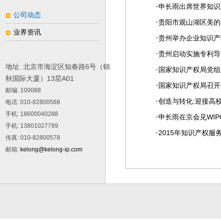
·
申长雨出席世界知识
公司动态
·
贵阳市观山湖区美的
业界资讯
·
贵州举办企业知识产
·
贵州启动实施专利导
地址: 北京市海淀区知春路6号（锦
·
国家知识产权局党组召
秋国际大厦）13层A01
·
国家知识产权局召开
邮编
: 100088
·
创造与转化:迎接高
电话
: 010-82800568
手机
: 18600040288
·
申长雨在京会见WI
手机
: 13801027789
·
2015年知识产权
传真
: 010-82800578
邮箱
:
kelong@kelong-ip.com