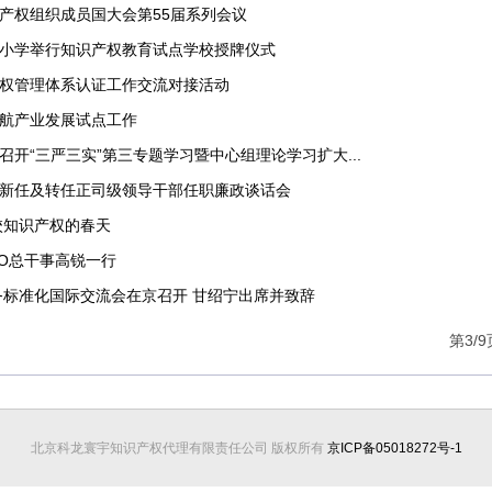
产权组织成员国大会第55届系列会议
小学举行知识产权教育试点学校授牌仪式
权管理体系认证工作交流对接活动
航产业发展试点工作
开“三严三实”第三专题学习暨中心组理论学习扩大...
新任及转任正司级领导干部任职廉政谈话会
校知识产权的春天
PO总干事高锐一行
服务标准化国际交流会在京召开 甘绍宁出席并致辞
第3/
北京科龙寰宇知识产权代理有限责任公司 版权所有
京ICP备05018272号-1